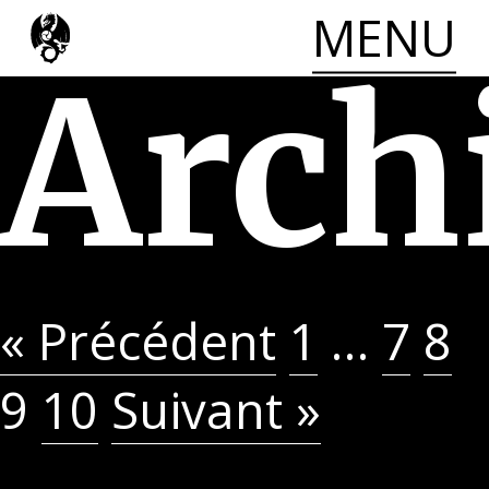
MENU
LE CADRE
Aller
Arch
au
ACCÈS
contenu
CONTACT
principal
« Précédent
1
…
7
8
9
10
Suivant »